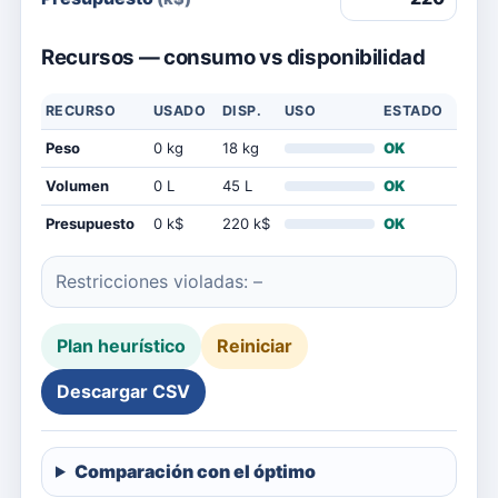
Recursos — consumo vs disponibilidad
RECURSO
USADO
DISP.
USO
ESTADO
Peso
0 kg
18 kg
OK
Volumen
0 L
45 L
OK
Presupuesto
0 k$
220 k$
OK
Restricciones violadas: –
Plan heurístico
Reiniciar
Descargar CSV
Comparación con el óptimo