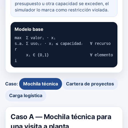
presupuesto u otra capacidad se exceden, el
simulador lo marca como restricción violada.
Modelo base
max  Σ valorᵢ · xᵢ

s.a. Σ usoᵢᵣ · xᵢ ≤ capacidadᵣ   ∀ recurso 
r

     xᵢ ∈ {0,1}                  ∀ elemento 
i
Caso:
Mochila técnica
Cartera de proyectos
Carga logística
Caso A — Mochila técnica para
una visita a planta